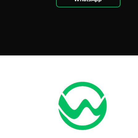
H
Iní
Ben
Fe
No
Pa
Por