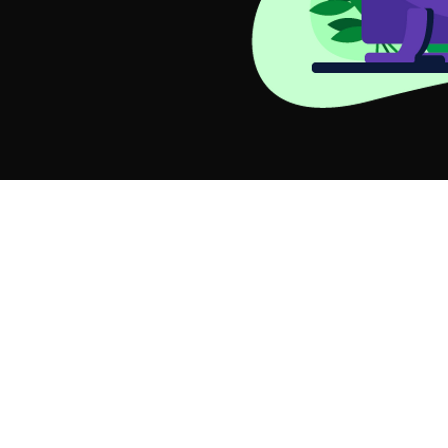
ome
Wavemail
cio
Quem Somos?
efícios
Política de Privacidade
edbacks
sso Método
cotes
tfólio
Copyright © 2024 – Todos os direitos reservados.