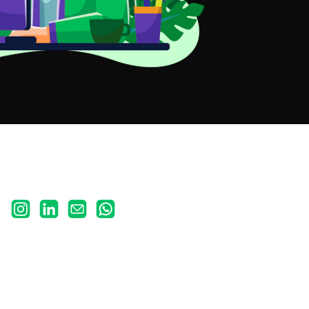
Nos siga!
SUPORTE
(43) 98451-6499
contato@wavemail.com.br